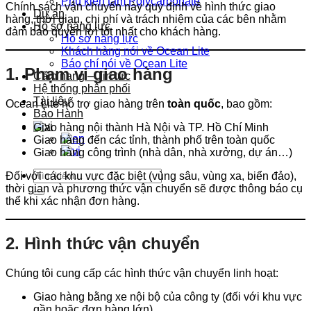
Phụ kiện tấm Polycarbonate
Chính sách vận chuyển này quy định về hình thức giao
Dự án
hàng, thời gian, chi phí và trách nhiệm của các bên nhằm
Hồ sơ năng lực
đảm bảo quyền lợi tốt nhất cho khách hàng.
Hồ sơ năng lực
Khách hàng nói về Ocean Lite
Báo chí nói về Ocean Lite
1. Phạm vi giao hàng
Cẩm nang – Tin tức
Hệ thống phân phối
Tài liệu
Ocean Lite hỗ trợ giao hàng trên
toàn quốc
, bao gồm:
Bảo Hành
Giao hàng nội thành Hà Nội và TP. Hồ Chí Minh
Giao hàng đến các tỉnh, thành phố trên toàn quốc
Giao hàng công trình (nhà dân, nhà xưởng, dự án…)
Tìm
Đối với các khu vực đặc biệt (vùng sâu, vùng xa, biển đảo),
kiếm:
thời gian và phương thức vận chuyển sẽ được thông báo cụ
thể khi xác nhận đơn hàng.
2. Hình thức vận chuyển
Chúng tôi cung cấp các hình thức vận chuyển linh hoạt:
Giao hàng bằng xe nội bộ của công ty (đối với khu vực
gần hoặc đơn hàng lớn)