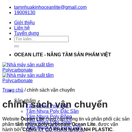
Bỏ
tamnhuakinhoceanlite@gmail.com
qua
19009130
nội
Giới thiệu
dung
Liên hệ
Tuyển dụng
Tìm
kiếm:
OCEAN LITE - NÂNG TẦM SẢN PHẨM VIỆT
Trang chủ
/
chính sách vận chuyển
Sản phẩm
chính sách vận chuyển
Tấm Nhựa Poly Đặc
Tấm Nhựa Poly Đặc Sần
Tấm Nhựa Poly Rỗng
Website
Ocean Lite
cung cấp thông tin và phân phối các sản
Tấm Nhựa Poly Sóng
phẩm
tấm nhựa polycarbonate Ocean Lite
, được vận
Tấm Nhựa Poly Sóng Sần
hành bởi
CÔNG TY CỔ PHẦN NAM ANH PLASTIC
.