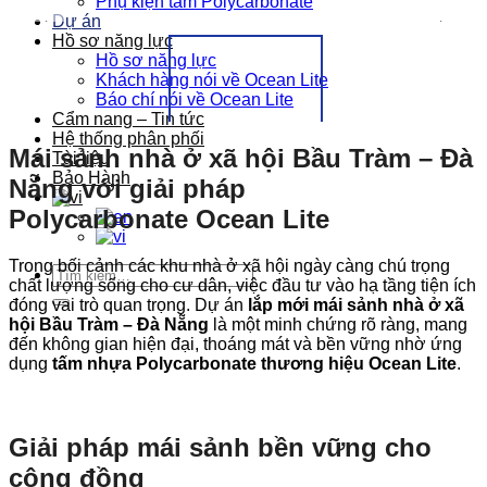
Phụ kiện tấm Polycarbonate
Dự án
Hồ sơ năng lực
Hồ sơ năng lực
Khách hàng nói về Ocean Lite
Báo chí nói về Ocean Lite
Cẩm nang – Tin tức
Hệ thống phân phối
Mái sảnh nhà ở xã hội Bầu Tràm – Đà
Tài liệu
Bảo Hành
Nẵng với giải pháp
Polycarbonate Ocean Lite
Trong bối cảnh các khu nhà ở xã hội ngày càng chú trọng
Tìm
chất lượng sống cho cư dân, việc đầu tư vào hạ tầng tiện ích
kiếm:
đóng vai trò quan trọng. Dự án
lắp mới mái sảnh nhà ở xã
hội Bầu Tràm – Đà Nẵng
là một minh chứng rõ ràng, mang
đến không gian hiện đại, thoáng mát và bền vững nhờ ứng
dụng
tấm nhựa Polycarbonate thương hiệu Ocean Lite
.
Giải pháp mái sảnh bền vững cho
cộng đồng