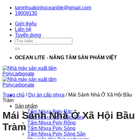
Bỏ
tamnhuakinhoceanlite@gmail.com
qua
19009130
nội
Giới thiệu
dung
Liên hệ
Tuyển dụng
Tìm
kiếm:
OCEAN LITE - NÂNG TẦM SẢN PHẨM VIỆT
Trang chủ
/
Dự án cấp nhựa
/
Mái Sảnh Nhà Ở Xã Hội Bầu
Tràm
Sản phẩm
Tấm Nhựa Poly Đặc
Mái Sảnh Nhà Ở Xã Hội Bầu
Tấm Nhựa Poly Đặc Sần
Tấm Nhựa Poly Rỗng
Tràm
Tấm Nhựa Poly Sóng
Tấm Nhựa Poly Sóng Sần