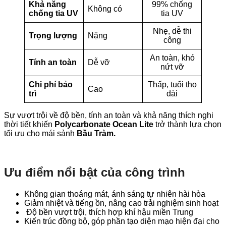
Khả năng
99% chống
Không có
chống tia UV
tia UV
Nhẹ, dễ thi
Trọng lượng
Nặng
công
An toàn, khó
Tính an toàn
Dễ vỡ
nứt vỡ
Chi phí bảo
Thấp, tuổi thọ
Cao
trì
dài
Sự vượt trội về độ bền, tính an toàn và khả năng thích nghi
thời tiết khiến
Polycarbonate Ocean Lite
trở thành lựa chọn
tối ưu cho mái sảnh
Bầu Tràm.
Ưu điểm nổi bật của công trình
Không gian thoáng mát, ánh sáng tự nhiên hài hòa
Giảm nhiệt và tiếng ồn, nâng cao trải nghiệm sinh hoạt
Độ bền vượt trội, thích hợp khí hậu miền Trung
Kiến trúc đồng bộ, góp phần tạo diện mạo hiện đại cho