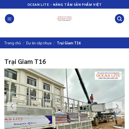
Bỏ
OCEAN LITE - NÂNG TẦM SẢN PHẨM VIỆT
qua
nội
dung
Trang chủ
/
Dự án cấp nhựa
/
Trại Giam T16
Trại Giam T16