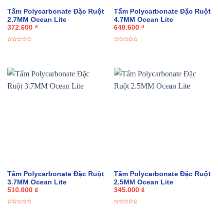
Tấm Polycarbonate Đặc Ruột
Tấm Polycarbonate Đặc Ruột
2.7MM Ocean Lite
4.7MM Ocean Lite
372.600
₫
648.600
₫
Được
Được
xếp
xếp
hạng
hạng
0
0
5
5
sao
sao
Tấm Polycarbonate Đặc Ruột
Tấm Polycarbonate Đặc Ruột
3.7MM Ocean Lite
2.5MM Ocean Lite
510.600
₫
345.000
₫
Được
Được
xếp
xếp
hạng
hạng