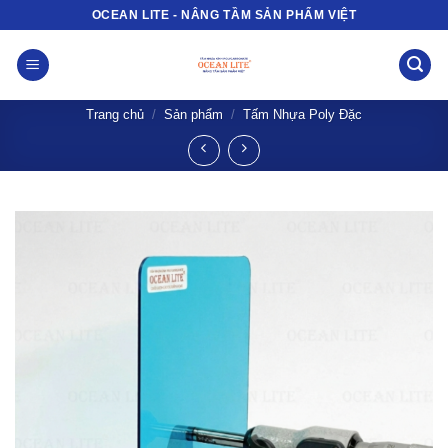
Bỏ
OCEAN LITE - NÂNG TẦM SẢN PHẨM VIỆT
qua
nội
dung
Trang chủ
/
Sản phẩm
/
Tấm Nhựa Poly Đặc