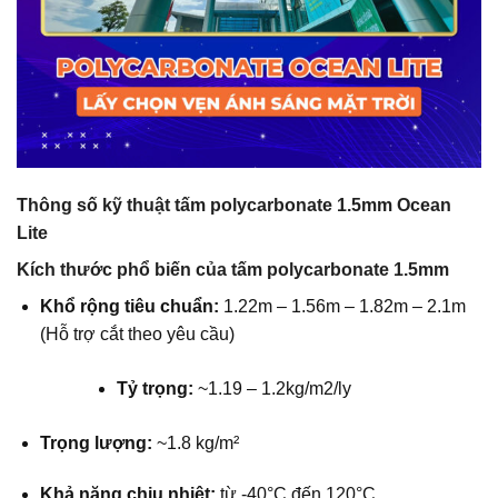
Thông số kỹ thuật
tấm polycarbonate 1.5mm
Ocean
Lite
Kích thước phổ biến của
tấm polycarbonate 1.5mm
Khổ rộng tiêu chuẩn:
1.22m – 1.56m – 1.82m – 2.1m
(Hỗ trợ cắt theo yêu cầu)
Tỷ trọng:
~1.19 – 1.2kg/m2/ly
Trọng lượng:
~1.8 kg/m²
Khả năng chịu nhiệt:
từ -40°C đến 120°C