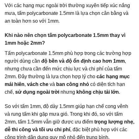
Với các hạng mục ngoài trời thường xuyên tiếp xúc nắng
mưa, tấm polycarbonate 1.5mm là lựa chọn cân bằng và
an toàn hơn so với 1mm.
Khi nào nên chọn tấm polycarbonate 1.5mm thay vì
1mm hoặc 2mm?
Tấm polycarbonate 1.5mm phù hợp trong các trường hợp
người dùng cần
độ bền và độ ổn định cao hơn 1mm
,
nhưng chưa cần đến mức chịu lực và chi phí của tấm
2mm. Đây thường là lựa chọn hợp lý cho
các hạng mục
mái hiên
,
vách che
và
ban công nhỏ
có diện tích hạn
chế,
sử dụng ngoài trời
nhưng
không chịu tải lớn
.
So với tấm 1mm, độ dày 1.5mm giúp hạn chế cong vênh
và rung tấm khi gặp mưa gió. Trong khi đó, so với tấm
2mm, tấm 1.5mm vẫn giữ được ưu điểm
trọng lượng nhẹ,
dễ thi công và tối ưu chi phí
, đặc biệt phù hợp với các
công trình dân dụng quy mô nhỏ đến trung bình.