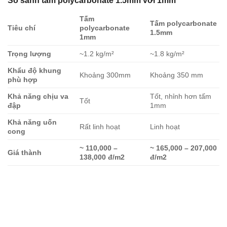
So sánh tấm polycarbonate 1.5mm với 1mm
Tấm
Tấm polycarbonate
Tiêu chí
polycarbonate
1.5mm
1mm
Trọng lượng
~1.2 kg/m²
~1.8 kg/m²
Khẩu độ khung
Khoảng 300mm
Khoảng 350 mm
phù hợp
Khả năng chịu va
Tốt, nhỉnh hơn tấm
Tốt
đập
1mm
Khả năng uốn
Rất linh hoạt
Linh hoạt
cong
~ 110,000 –
~ 165,000 – 207,000
Giá thành
138,000 đ/m2
đ/m2