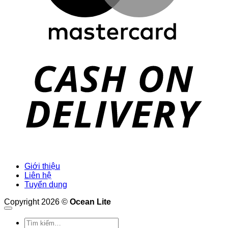
D
Giới thiệu
Liên hệ
Tuyển dụng
Copyright 2026 ©
Ocean Lite
Tìm