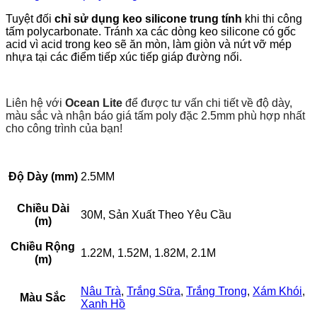
Tuyệt đối
chỉ sử dụng keo silicone trung tính
khi thi công
tấm polycarbonate. Tránh xa các dòng keo silicone có gốc
acid vì acid trong keo sẽ ăn mòn, làm giòn và nứt vỡ mép
nhựa tại các điểm tiếp xúc tiếp giáp đường nối.
Liên hệ với
Ocean Lite
để được tư vấn chi tiết về độ dày,
màu sắc và nhận báo giá tấm poly đặc 2.5mm phù hợp nhất
cho công trình của bạn!
Độ Dày (mm)
2.5MM
Chiều Dài
30M, Sản Xuất Theo Yêu Cầu
(m)
Chiều Rộng
1.22M, 1.52M, 1.82M, 2.1M
(m)
Nâu Trà
,
Trắng Sữa
,
Trắng Trong
,
Xám Khói
,
Màu Sắc
Xanh Hồ