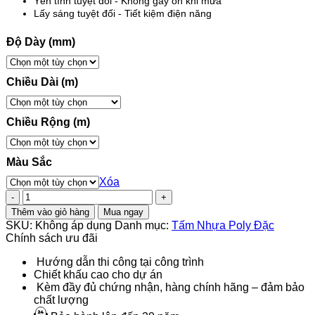
Yên tĩnh tuyệt đối - Không gây ồn khi mưa
Lấy sáng tuyệt đối - Tiết kiệm điện năng
Độ Dày (mm)
Chiều Dài (m)
Chiều Rộng (m)
Màu Sắc
Xóa
Tấm
Polycarbonate
Thêm vào giỏ hàng
Mua ngay
Đặc
SKU:
Không áp dụng
Danh mục:
Tấm Nhựa Poly Đặc
Ruột
Chính sách ưu đãi
2.5MM
Ocean
Hướng dẫn thi công tại công trình
Lite
Chiết khấu cao cho dự án
số
Kèm đầy đủ chứng nhận, hàng chính hãng – đảm bảo
lượng
chất lượng