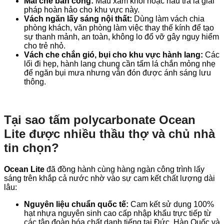
Mái che ban công:
Màu xám khói hoặc nâu trà là giải
pháp hoàn hảo cho khu vực này.
Vách ngăn lấy sáng nội thất:
Dùng làm vách chia
phòng khách, văn phòng làm việc thay thế kính để tạo
sự thanh mảnh, an toàn, không lo đổ vỡ gây nguy hiểm
cho trẻ nhỏ.
Vách che chắn gió, bụi cho khu vực hành lang:
Các
lối đi hẹp, hành lang chung cần tấm lá chắn mỏng nhẹ
để ngăn bụi mưa nhưng vẫn đón được ánh sáng lưu
thông.
Tại sao tấm polycarbonate Ocean
Lite được nhiều thầu thợ và chủ nhà
tin chọn?
Ocean Lite
đã đồng hành cùng hàng ngàn công trình lấy
sáng trên khắp cả nước nhờ vào sự cam kết chất lượng dài
lâu:
Nguyên liệu chuẩn quốc tế:
Cam kết sử dụng 100%
hạt nhựa nguyên sinh cao cấp nhập khẩu trực tiếp từ
các tập đoàn hóa chất danh tiếng tại Đức, Hàn Quốc và