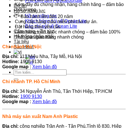
Phụ kiện tấm Polycarbonate
Kèm đầy đủ chứng nhận, hàng chính hãng – đảm bảo
Dự án
chất lượng
Hồ sơ năng lực
Hồ sơ năng lực
Bảo hành lên đến 20 năm
Khách hàng nói về Ocean Lite
Cung cấp hàng mẫu miễn phí cho dự án.
Báo chí nói về Ocean Lite
Đặt hàng theo yêu cầu
Cẩm nang – Tin tức
Giao hàng toàn quốc nhanh chóng – đảm bảo 100%
Hệ thống phân phối
Thời gian giao hàng nhanh chóng
Tài liệu
Chi nhánh Hà Nội:
Bảo Hành
Địa chỉ:
113 Miêu Nha, Tây Mỗ, Hà Nội
Hotline:
1900 9130
Google map :
Xem bản đồ
Tìm
kiếm:
Chi nhánh TP. Hồ Chí Minh
Địa chỉ:
34 Nguyễn Ảnh Thủ, Tân Thới Hiệp, TP.HCM
Hotline:
1900 9130
Google map :
Xem bản đồ
Nhà máy sản xuất Nam Anh Plastic
Địa chỉ:
công nghiệp Trần Anh - Tân Phú,Tỉnh lộ 830, Hiệp