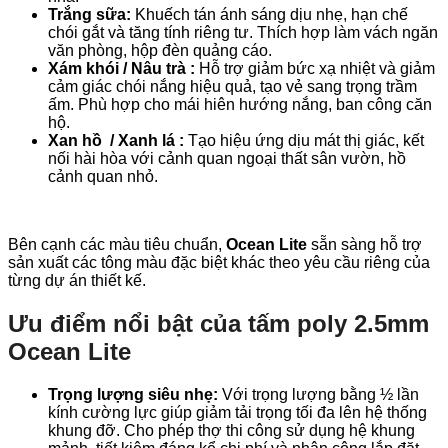
Trắng sữa:
Khuếch tán ánh sáng dịu nhẹ, hạn chế
chói gắt và tăng tính riêng tư. Thích hợp làm vách ngăn
văn phòng, hộp đèn quảng cáo.
Xám khói / Nâu trà :
Hỗ trợ giảm bức xạ nhiệt và giảm
cảm giác chói nắng hiệu quả, tạo vẻ sang trọng trầm
ấm. Phù hợp cho mái hiên hướng nắng, ban công căn
hộ.
Xan hồ / Xanh lá :
Tạo hiệu ứng dịu mát thị giác, kết
nối hài hòa với cảnh quan ngoại thất sân vườn, hồ
cảnh quan nhỏ.
Bên cạnh các màu tiêu chuẩn,
Ocean Lite
sẵn sàng hỗ trợ
sản xuất các tông màu đặc biệt khác theo yêu cầu riêng của
từng dự án thiết kế.
Ưu điểm nổi bật của tấm poly 2.5mm
Ocean Lite
Trọng lượng siêu nhẹ:
Với trọng lượng bằng ½ lần
kính cường lực giúp giảm tải trọng tối đa lên hệ thống
khung đỡ. Cho phép thợ thi công sử dụng hệ khung