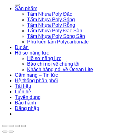
kiếm:
Sản phẩm
Tấm Nhựa Poly Đặc
Tấm Nhựa Poly Sóng
Tấm Nhựa Poly Rỗng
Tấm Nhựa Poly Đặc Sần
Tấm Nhựa Poly Sóng Sần
Phụ kiện tấm Polycarbonate
Dự án
Hồ sơ năng lực
Hồ sơ năng lực
Báo chí nói về chúng tôi
Khách hàng nói về Ocean Lite
Cẩm nang – Tin tức
Hệ thống phân phối
Tài liệu
Liên hệ
Tuyển dụng
Bảo hành
Đăng nhập