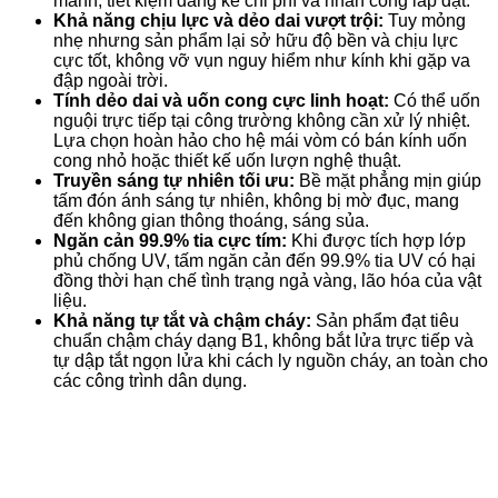
mảnh, tiết kiệm đáng kể chi phí và nhân công lắp đặt.
Khả năng chịu lực và dẻo dai vượt trội:
Tuy mỏng
nhẹ nhưng sản phẩm lại sở hữu độ bền và chịu lực
cực tốt, không vỡ vụn nguy hiểm như kính khi gặp va
đập ngoài trời.
Tính dẻo dai và uốn cong cực linh hoạt:
Có thể uốn
nguội trực tiếp tại công trường không cần xử lý nhiệt.
Lựa chọn hoàn hảo cho hệ mái vòm có bán kính uốn
cong nhỏ hoặc thiết kế uốn lượn nghệ thuật.
Truyền sáng tự nhiên tối ưu:
Bề mặt phẳng mịn giúp
tấm đón ánh sáng tự nhiên, không bị mờ đục, mang
đến không gian thông thoáng, sáng sủa.
Ngăn cản 99.9% tia cực tím:
Khi được tích hợp lớp
phủ chống UV, tấm ngăn cản đến 99.9% tia UV có hại
đồng thời hạn chế tình trạng ngả vàng, lão hóa của vật
liệu.
Khả năng tự tắt và chậm cháy:
Sản phẩm đạt tiêu
chuẩn chậm cháy dạng B1, không bắt lửa trực tiếp và
tự dập tắt ngọn lửa khi cách ly nguồn cháy, an toàn cho
các công trình dân dụng.