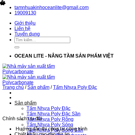
Bỏ
tamnhuakinhoceanlite@gmail.com
qua
19009130
nội
Giới thiệu
dung
Liên hệ
Tuyển dụng
Tìm
kiếm:
OCEAN LITE - NÂNG TẦM SẢN PHẨM VIỆT
Trang chủ
/
Sản phẩm
/
Tấm Nhựa Poly Đặc
Sản phẩm
Tấm Nhựa Poly Đặc
Tấm Nhựa Poly Đặc Sần
Chính sách ưu đãi
Tấm Nhựa Poly Rỗng
Tấm Nhựa Poly Sóng
Hướng dẫn thi công tại công trình
Tấm Nhựa Poly Sóng Sần
Chiết khấu cao cho dự án