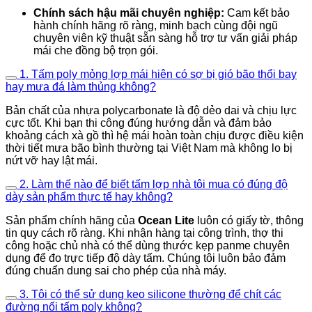
Chính sách hậu mãi chuyên nghiệp:
Cam kết bảo
hành chính hãng rõ ràng, minh bạch cùng đội ngũ
chuyên viên kỹ thuật sẵn sàng hỗ trợ tư vấn giải pháp
mái che đồng bộ trọn gói.
1. Tấm poly mỏng lợp mái hiên có sợ bị gió bão thổi bay
hay mưa đá làm thủng không?
Bản chất của nhựa polycarbonate là độ dẻo dai và chịu lực
cực tốt. Khi bạn thi công đúng hướng dẫn và đảm bảo
khoảng cách xà gồ thì hệ mái hoàn toàn chịu được điều kiện
thời tiết mưa bão bình thường tại Việt Nam mà không lo bị
nứt vỡ hay lật mái.
2. Làm thế nào để biết tấm lợp nhà tôi mua có đúng độ
dày sản phẩm thực tế hay không?
Sản phẩm chính hãng của
Ocean Lite
luôn có giấy tờ, thông
tin quy cách rõ ràng. Khi nhận hàng tại công trình, thợ thi
công hoặc chủ nhà có thể dùng thước kẹp panme chuyên
dụng để đo trực tiếp độ dày tấm. Chúng tôi luôn bảo đảm
đúng chuẩn dung sai cho phép của nhà máy.
3. Tôi có thể sử dụng keo silicone thường để chít các
đường nối tấm poly không?