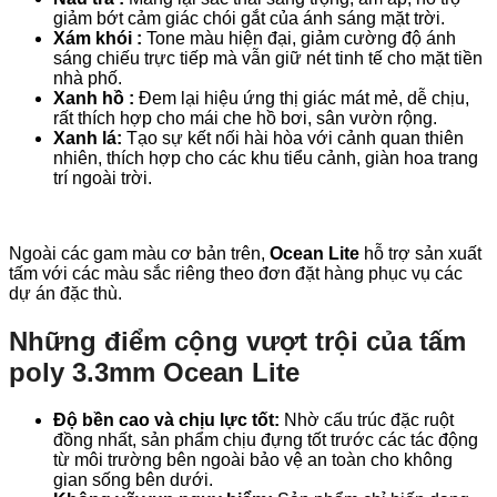
giảm bớt cảm giác chói gắt của ánh sáng mặt trời.
Xám khói :
Tone màu hiện đại, giảm cường độ ánh
sáng chiếu trực tiếp mà vẫn giữ nét tinh tế cho mặt tiền
nhà phố.
Xanh hồ :
Đem lại hiệu ứng thị giác mát mẻ, dễ chịu,
rất thích hợp cho mái che hồ bơi, sân vườn rộng.
Xanh lá:
Tạo sự kết nối hài hòa với cảnh quan thiên
nhiên, thích hợp cho các khu tiểu cảnh, giàn hoa trang
trí ngoài trời.
Ngoài các gam màu cơ bản trên,
Ocean Lite
hỗ trợ sản xuất
tấm với các màu sắc riêng theo đơn đặt hàng phục vụ các
dự án đặc thù.
Những điểm cộng vượt trội của tấm
poly 3.3mm Ocean Lite
Độ bền cao và chịu lực tốt:
Nhờ cấu trúc đặc ruột
đồng nhất, sản phẩm chịu đựng tốt trước các tác động
từ môi trường bên ngoài bảo vệ an toàn cho không
gian sống bên dưới.