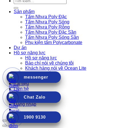
Tìm
kiếm:
Sản phẩm
Tấm Nhựa Poly Đặc
Tấm Nhựa Poly Sóng
Tấm Nhựa Poly Rỗng
Tấm Nhựa Poly Đặc Sần
Tấm Nhựa Poly Sóng Sần
Phụ kiện tấm Polycarbonate
Dự án
Hồ sơ năng lực
Hồ sơ năng lực
Báo chí nói về chúng tôi
Khách hàng nói về Ocean Lite
Cẩm nang – Tin tức
messenger
messenger
Hệ thống phân phối
Tài liệu
Liên hệ
Tuyển dụng
Chat Zalo
Chat Zalo
Bảo hành
Đăng nhập
1900 9130
1900 9130