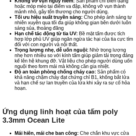
Không vỡ vụn nguy hiểm:
Sản phẩm chỉ biến dạng
hoặc móp méo tại điểm va đập, không vỡ vụn thành
mảnh nhỏ, gây tổn thương cho người dùng.
Tối ưu hiệu suất truyền sáng:
Cho phép ánh sáng tự
nhiên xuyên qua tối đa giúp không gian bên dưới luôn
sáng sủa, thoáng đãng
Hạn chế tác động từ tia UV:
Bề mặt tấm được tích
hợp lớp phủ UV giúp ngăn ngừa tác hại của tia cực tím
đối với con người và nội thất.
Trọng lượng nhẹ, dễ uốn nguội:
Nhờ trọng lượng
nhẹ hơn nhiều so với kính tấm giúp giảm tải trọng đáng
kể lên hệ khung đỡ. Vật liệu cho phép người dùng uốn
nguội theo form mái mà không cần gia nhiệt.
Độ an toàn phòng chống cháy cao:
Sản phẩm có
khả năng chậm cháy đạt chứng chỉ B1, không bắt lửa
và hạn chế sự lan truyền của lửa khi xảy ra sự cố hỏa
hoạn.
Ứng dụng linh hoạt của tấm poly
3.3mm Ocean Lite
Mái hiên, mái che ban công:
Che chắn khu vực cửa