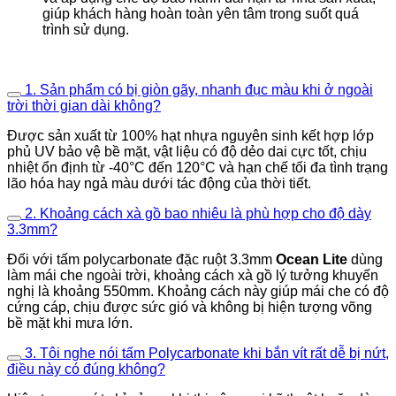
giúp khách hàng hoàn toàn yên tâm trong suốt quá
trình sử dụng.
1. Sản phẩm có bị giòn gãy, nhanh đục màu khi ở ngoài
trời thời gian dài không?
Được sản xuất từ 100% hạt nhựa nguyên sinh kết hợp lớp
phủ UV bảo vệ bề mặt, vật liệu có độ dẻo dai cực tốt, chịu
nhiệt ổn định từ -40°C đến 120°C và hạn chế tối đa tình trạng
lão hóa hay ngả màu dưới tác động của thời tiết.
2. Khoảng cách xà gồ bao nhiêu là phù hợp cho độ dày
3.3mm?
Đối với tấm polycarbonate đặc ruột 3.3mm
Ocean Lite
dùng
làm mái che ngoài trời, khoảng cách xà gồ lý tưởng khuyến
nghị là khoảng 550mm. Khoảng cách này giúp mái che có độ
cứng cáp, chịu được sức gió và không bị hiện tượng võng
bề mặt khi mưa lớn.
3. Tôi nghe nói tấm Polycarbonate khi bắn vít rất dễ bị nứt,
điều này có đúng không?