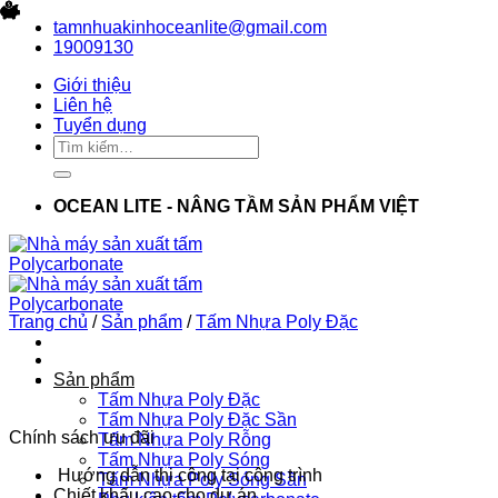
Bỏ
tamnhuakinhoceanlite@gmail.com
qua
19009130
nội
Giới thiệu
dung
Liên hệ
Tuyển dụng
Tìm
kiếm:
OCEAN LITE - NÂNG TẦM SẢN PHẨM VIỆT
Trang chủ
/
Sản phẩm
/
Tấm Nhựa Poly Đặc
Sản phẩm
Tấm Nhựa Poly Đặc
Tấm Nhựa Poly Đặc Sần
Chính sách ưu đãi
Tấm Nhựa Poly Rỗng
Tấm Nhựa Poly Sóng
Hướng dẫn thi công tại công trình
Tấm Nhựa Poly Sóng Sần
Chiết khấu cao cho dự án