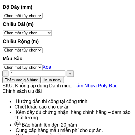
Độ Dày (mm)
Chiều Dài (m)
Chiều Rộng (m)
Màu Sắc
Xóa
Tấm
Polycarbonate
Thêm vào giỏ hàng
Mua ngay
Đặc
SKU:
Không áp dụng
Danh mục:
Tấm Nhựa Poly Đặc
Ruột
Chính sách ưu đãi
3.3MM
Ocean
Hướng dẫn thi công tại công trình
Lite
Chiết khấu cao cho dự án
số
Kèm đầy đủ chứng nhận, hàng chính hãng – đảm bảo
lượng
chất lượng
Bảo hành lên đến 20 năm
Cung cấp hàng mẫu miễn phí cho dự án.