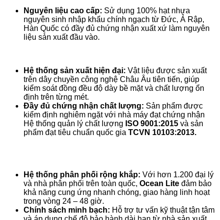
Nguyên liệu cao cấp:
Sử dụng 100% hạt nhựa
nguyên sinh nhập khẩu chính ngạch từ Đức, Ả Rập,
Hàn Quốc có đầy đủ chứng nhận xuất xứ làm nguyên
liệu sản xuất đầu vào.
Hệ thống sản xuất hiện đại:
Vật liệu được sản xuất
trên dây chuyền công nghệ Châu Âu tiên tiến, giúp
kiểm soát đồng đều độ dày bề mặt và chất lượng ổn
định trên từng mét.
Đầy đủ chứng nhận chất lượng:
Sản phẩm được
kiểm định nghiêm ngặt với nhà máy đạt chứng nhận
Hệ thống quản lý chất lượng
ISO 9001:2015
và sản
phẩm đạt tiêu chuẩn quốc gia
TCVN 10103:2013.
Hệ thống phân phối rộng khắp:
Với hơn 1.200 đại lý
và nhà phân phối trên toàn quốc,
Ocean Lite
đảm bảo
khả năng cung ứng nhanh chóng, giao hàng linh hoạt
trong vòng 24 – 48 giờ.
Chính sách minh bạch:
Hỗ trợ tư vấn kỹ thuật tận tâm
và áp dụng chế độ bảo hành dài hạn từ nhà sản xuất,