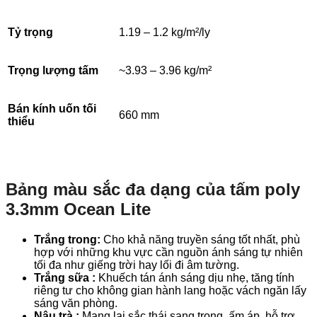
Tỷ trọng
1.19 – 1.2 kg/m²/ly
Trọng lượng tấm
~3.93 – 3.96 kg/m²
Bán kính uốn tối
660 mm
thiểu
Bảng màu sắc đa dạng của tấm poly
3.3mm Ocean Lite
Trắng trong:
Cho khả năng truyền sáng tốt nhất, phù
hợp với những khu vực cần nguồn ánh sáng tự nhiên
tối đa như giếng trời hay lối đi âm tường.
Trắng sữa :
Khuếch tán ánh sáng dịu nhẹ, tăng tính
riêng tư cho không gian hành lang hoặc vách ngăn lấy
sáng văn phòng.
Nâu trà :
Mang lại sắc thái sang trọng, ấm áp, hỗ trợ