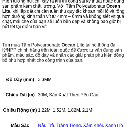
Hiện tượng nứt chỉ xảy ra khi thi công sai kỹ thuật hoặc dùng
sản phẩm kém chất lượng. Với Tấm Polycarbonate
Ocean
Lite
, khi lắp đặt chỉ cần tuân thủ quy tắc khoan mồi lỗ vít rộng
hơn đường kính thân vít từ 4mm – 6mm và không siết vít quá
chặt, mái che của bạn sẽ luôn bền đẹp và không bao giờ bị
nứt tét tại điểm bắn vít.
Tìm mua Tấm Polycarbonate
Ocean Lite
tại hệ thống đại
lý/NPP chính hãng trên toàn quốc để được tư vấn đúng sản
phẩm, màu sắc, độ dày và nhận các giải pháp phụ kiện đồng
bộ phù hợp nhất cho công trình của bạn.
Độ Dày (mm)
3.3MM
Chiều Dài (m)
30M, Sản Xuất Theo Yêu Cầu
Chiều Rộng (m)
1.22M, 1.52M, 1.82M, 2.1M
Màu Sắc
Nâu Trà
,
Trắng Trong
,
Xám Khói
,
Xanh Hồ