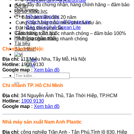
Phụ kiện tấm Polycarbonate
Kèm đầy đủ chứng nhận, hàng chính hãng – đảm bảo
Dự án
chất lượng
Hồ sơ năng lực
Hồ sơ năng lực
Bảo hành lên đến 20 năm
Khách hàng nói về Ocean Lite
Cung cấp hàng mẫu miễn phí cho dự án.
Báo chí nói về Ocean Lite
Đặt hàng theo yêu cầu
Cẩm nang – Tin tức
Giao hàng toàn quốc nhanh chóng – đảm bảo 100%
Hệ thống phân phối
Thời gian giao hàng nhanh chóng
Tài liệu
Chi nhánh Hà Nội:
Bảo Hành
Địa chỉ:
113 Miêu Nha, Tây Mỗ, Hà Nội
Hotline:
1900 9130
Google map :
Xem bản đồ
Tìm
kiếm:
Chi nhánh TP. Hồ Chí Minh
Địa chỉ:
34 Nguyễn Ảnh Thủ, Tân Thới Hiệp, TP.HCM
Hotline:
1900 9130
Google map :
Xem bản đồ
Nhà máy sản xuất Nam Anh Plastic
Địa chỉ:
công nghiệp Trần Anh - Tân Phú,Tỉnh lộ 830, Hiệp