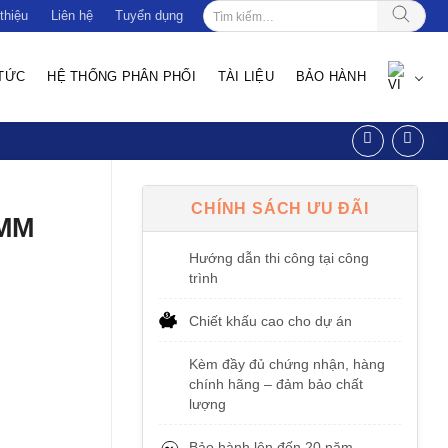
Tìm
thiệu
Liên hệ
Tuyển dụng
kiếm:
 TỨC
HỆ THỐNG PHÂN PHỐI
TÀI LIỆU
BẢO HÀNH
CHÍNH SÁCH ƯU ĐÃI
0MM
Hướng dẫn thi công tại công
trình
Chiết khấu cao cho dự án
Kèm đầy đủ chứng nhận, hàng
chính hãng – đảm bảo chất
lượng
Bảo hành lên đến 20 năm