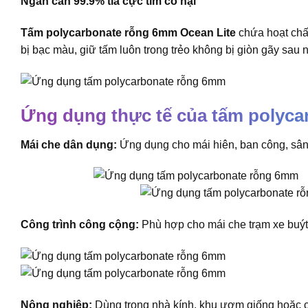
Ngăn cản 99.9% tia cực tím có hại
Tấm polycarbonate rỗng 6mm Ocean Lite
chứa hoạt chấ
bị bạc màu, giữ tấm luôn trong trẻo không bị giòn gãy sau
Ứng dụng thực tế của tấm polyc
Mái che dân dụng:
Ứng dụng cho mái hiên, ban công, sân
Công trình công cộng:
Phù hợp cho mái che trạm xe buýt,
Nông nghiệp:
Dùng trong nhà kính, khu ươm giống hoặc c