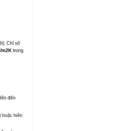
t). Chỉ số
W/m2K
trong
 lên đến
i hoặc hiên