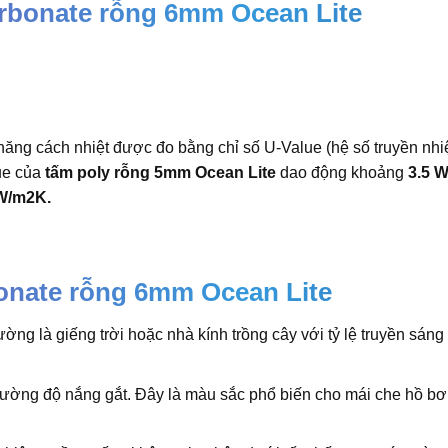
arbonate rỗng 6mm Ocean Lite
năng cách nhiệt được đo bằng chỉ số U-Value (hệ số truyền nhiệ
ue của
tấm poly rỗng 5mm Ocean Lite
dao động khoảng
3.5 
 W/m2K.
onate rỗng 6mm Ocean Lite
ng là giếng trời hoặc nhà kính trồng cây với tỷ lệ truyền sáng
cường độ nắng gắt. Đây là màu sắc phổ biến cho mái che hồ bơ