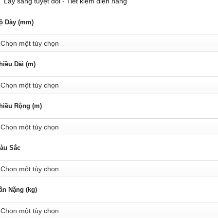
Lấy sáng tuyệt đối - Tiết kiệm điện năng
ộ Dày (mm)
hiều Dài (m)
hiều Rộng (m)
àu Sắc
ân Nặng (kg)