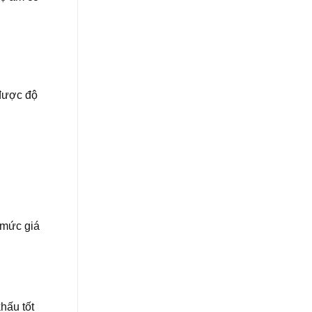
 được độ
 mức giá
hấu tốt