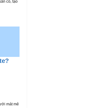
ẵn có, tạo
te?
dưới mát mẻ