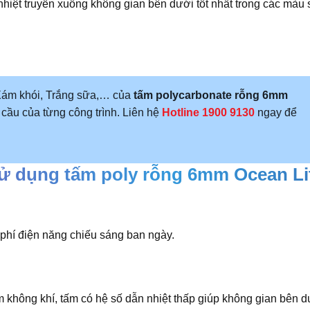
hiệt truyền xuống không gian bên dưới tốt nhất trong các màu s
Xám khói, Trắng sữa,… của
tấm polycarbonate rỗng 6mm
u cầu của từng công trình. Liên hệ
H
otline 1900 9130
ngay
để
 sử dụng tấm poly rỗng 6mm Ocean Li
phí điện năng chiếu sáng ban ngày.
m không khí, tấm có hệ số dẫn nhiệt thấp giúp không gian bên 