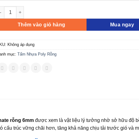
ấm Polycarbonate Rỗng Ruột 6.0MM Ocean Lite số lượng
Thêm vào giỏ hàng
Mua ngay
KU:
Không áp dụng
anh mục:
Tấm Nhựa Poly Rỗng
nate rỗng 6mm
được xem là vật liệu lý tưởng nhờ sở hữu độ bề
 cấu trúc vững chãi hơn, tăng khả năng chịu tải trước gió và 