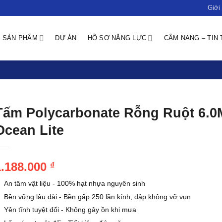
Giới 
SẢN PHẨM
DỰ ÁN
HỒ SƠ NĂNG LỰC
CẨM NANG – TIN
Tấm Polycarbonate Rỗng Ruột 6.
Ocean Lite
1.188.000
₫
An tâm vật liệu - 100% hạt nhựa nguyên sinh
Bền vững lâu dài - Bền gấp 250 lần kính, đập không vỡ vụn
Yên tĩnh tuyệt đối - Không gây ồn khi mưa