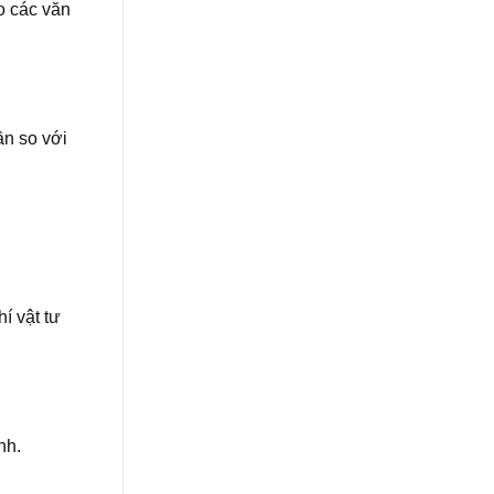
o các văn
ần so với
í vật tư
nh.