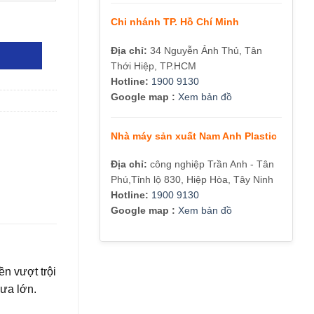
Chi nhánh TP. Hồ Chí Minh
Địa chỉ:
34 Nguyễn Ảnh Thủ, Tân
Thới Hiệp, TP.HCM
Hotline:
1900 9130
Google map :
Xem bản đồ
Nhà máy sản xuất Nam Anh Plastic
Địa chỉ:
công nghiệp Trần Anh - Tân
Phú,Tỉnh lộ 830, Hiệp Hòa, Tây Ninh
Hotline:
1900 9130
Google map :
Xem bản đồ
n vượt trội
mưa lớn.