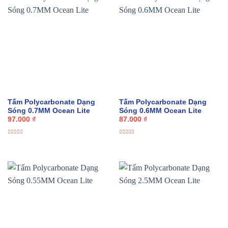
Tấm Polycarbonate Dạng
Tấm Polycarbonate Dạng
Sóng 0.7MM Ocean Lite
Sóng 0.6MM Ocean Lite
97.000
₫
87.000
₫
Được
Được
xếp
xếp
hạng
hạng
0
0
5
5
sao
sao