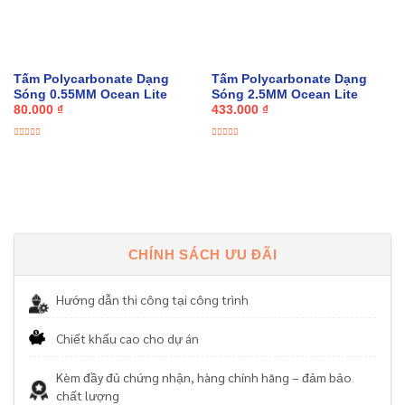
Tấm Polycarbonate Dạng
Tấm Polycarbonate Dạng
Sóng 0.55MM Ocean Lite
Sóng 2.5MM Ocean Lite
80.000
₫
433.000
₫
Được
Được
xếp
xếp
hạng
hạng
0
0
5
5
sao
sao
CHÍNH SÁCH ƯU ĐÃI
Hướng dẫn thi công tại công trình
Chiết khấu cao cho dự án
Kèm đầy đủ chứng nhận, hàng chính hãng – đảm bảo
chất lượng