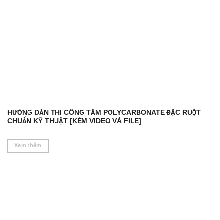
HƯỚNG DẪN THI CÔNG TẤM POLYCARBONATE ĐẶC RUỘT
CHUẨN KỸ THUẬT [KÈM VIDEO VÀ FILE]
Xem thêm