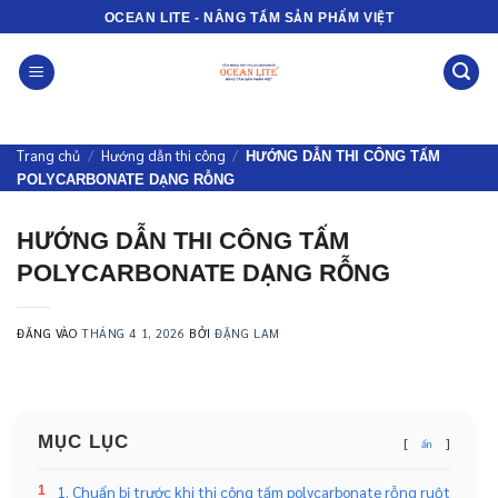
Bỏ
OCEAN LITE - NÂNG TẦM SẢN PHẨM VIỆT
qua
nội
dung
Trang chủ
/
Hướng dẫn thi công
/
HƯỚNG DẪN THI CÔNG TẤM
POLYCARBONATE DẠNG RỖNG
HƯỚNG DẪN THI CÔNG TẤM
POLYCARBONATE DẠNG RỖNG
ĐĂNG VÀO
THÁNG 4 1, 2026
BỞI
ĐẶNG LAM
MỤC LỤC
ẩn
1. Chuẩn bị trước khi thi công tấm polycarbonate rỗng ruột
1