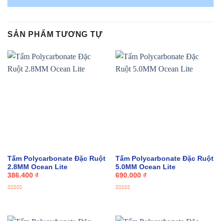
SẢN PHẨM TƯƠNG TỰ
Tấm Polycarbonate Đặc Ruột
Tấm Polycarbonate Đặc Ruột
2.8MM Ocean Lite
5.0MM Ocean Lite
386.400
₫
690.000
₫
Được
Được
xếp
xếp
hạng
hạng
0
0
5
5
sao
sao