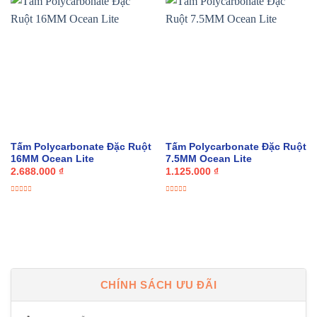
Tấm Polycarbonate Đặc Ruột
Tấm Polycarbonate Đặc Ruột
16MM Ocean Lite
7.5MM Ocean Lite
2.688.000
₫
1.125.000
₫
Được
Được
xếp
xếp
hạng
hạng
0
0
5
5
sao
sao
CHÍNH SÁCH ƯU ĐÃI