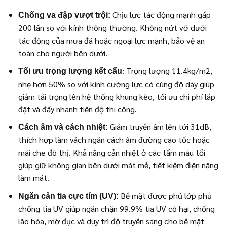
Chịu lực tác động mạnh gấp
Chống va đập vượt trội:
200 lần so với kính thông thường. Không nứt vỡ dưới
tác động của mưa đá hoặc ngoại lực mạnh, bảo vệ an
toàn cho người bên dưới.
: Trọng lượng 11.4kg/m2,
Tối ưu trọng lượng kết cấu
nhẹ hơn 50% so với kính cường lực có cùng độ dày giúp
giảm tải trọng lên hệ thống khung kèo, tối ưu chi phí lắp
đặt và đẩy nhanh tiến độ thi công.
Giảm truyền âm lên tới 31dB,
Cách âm và cách nhiệt:
thích hợp làm vách ngăn cách âm đường cao tốc hoặc
mái che đô thị. Khả năng cản nhiệt ở các tấm màu tối
giúp giữ không gian bên dưới mát mẻ, tiết kiệm điện năng
làm mát.
Bề mặt được phủ lớp phủ
Ngăn cản tia cực tím (UV):
chống tia UV giúp ngăn chặn 99.9% tia UV có hại, chống
lão hóa, mờ đục và duy trì độ truyền sáng cho bề mặt