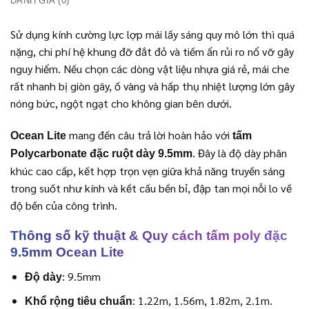
ĐÁNH GIÁ (0)
Sử dụng kính cường lực lợp mái lấy sáng quy mô lớn thì quá
nặng, chi phí hệ khung đỡ đắt đỏ và tiềm ẩn rủi ro nổ vỡ gây
nguy hiểm. Nếu chọn các dòng vật liệu nhựa giá rẻ, mái che
rất nhanh bị giòn gãy, ố vàng và hấp thụ nhiệt lượng lớn gây
nóng bức, ngột ngạt cho không gian bên dưới.
mang đến câu trả lời hoàn hảo với
Ocean Lite
tấm
. Đây là độ dày phân
Polycarbonate đặc ruột dày 9.5mm
khúc cao cấp, kết hợp trọn vẹn giữa khả năng truyền sáng
trong suốt như kính và kết cấu bền bỉ, đập tan mọi nỗi lo về
độ bền của công trình.
Thông số kỹ thuật & Quy cách tấm poly đặc
9.5mm Ocean Lite
: 9.5mm
Độ dày
: 1.22m, 1.56m, 1.82m, 2.1m.
Khổ rộng tiêu chuẩn