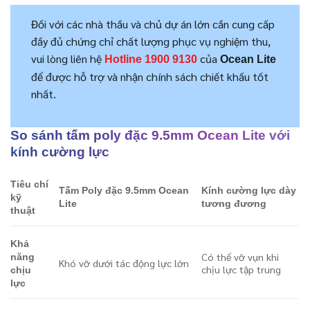
Đối với các nhà thầu và chủ dự án lớn cần cung cấp
đầy đủ chứng chỉ chất lượng phục vụ nghiệm thu,
vui lòng liên hệ
của
Hotline
1900 9130
Ocean Lite
để được hỗ trợ và nhận chính sách chiết khấu tốt
nhất.
So sánh tấm poly đặc 9.5mm Ocean Lite với
kính cường lực
Tiêu chí
Tấm Poly đặc 9.5mm Ocean
Kính cường lực dày
kỹ
Lite
tương đương
thuật
Khả
Có thể vỡ vụn khi
năng
Khó vỡ dưới tác động lực lớn
chịu lực tập trung
chịu
lực