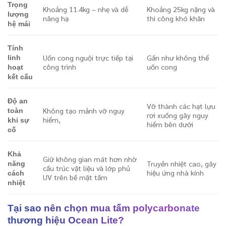
Trọng
Khoảng 11.4kg – nhẹ và dễ
Khoảng 25kg nặng và
lượng
nâng hạ
thi công khó khăn
hệ mái
Tính
Uốn cong nguội trực tiếp tại
Gần như không thể
linh
công trình
uốn cong
hoạt
kết cấu
Độ an
Vỡ thành các hạt lựu
Không tạo mảnh vỡ nguy
toàn
rơi xuống gây nguy
hiểm,
khi sự
hiểm bên dưới
cố
Khả
Giữ không gian mát hơn nhờ
Truyền nhiệt cao, gây
năng
cấu trúc vật liệu và lớp phủ
hiệu ứng nhà kính
cách
UV trên bề mặt tấm
nhiệt
Tại sao nên chọn mua tấm polycarbonate
thương hiệu Ocean Lite?